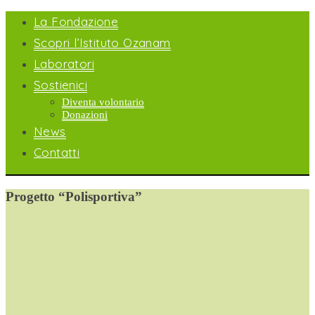
La Fondazione
Scopri l’Istituto Ozanam
Laboratori
Sostienici
Diventa volontario
Donazioni
News
Contatti
Progetto “Polisportiva”